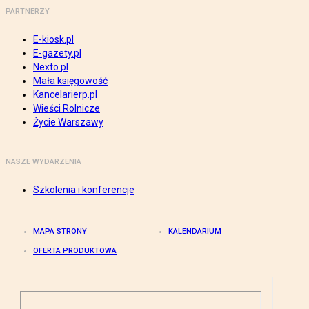
PARTNERZY
E-kiosk.pl
E-gazety.pl
Nexto.pl
Mała księgowość
Kancelarierp.pl
Wieści Rolnicze
Życie Warszawy
NASZE WYDARZENIA
Szkolenia i konferencje
MAPA STRONY
KALENDARIUM
OFERTA PRODUKTOWA