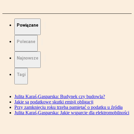
Powiązane
Polecane
Najnowsze
Tagi
Julita Karaś-Gasparska: Budynek czy budowla?
Jakie są podatkowe skutki emisji obligacji
Przy zamknięciu roku trzeba pamiętać o podatku u źródła
Julita Karaś-Gasparska: Jakie wsparcie dla elektromobilności