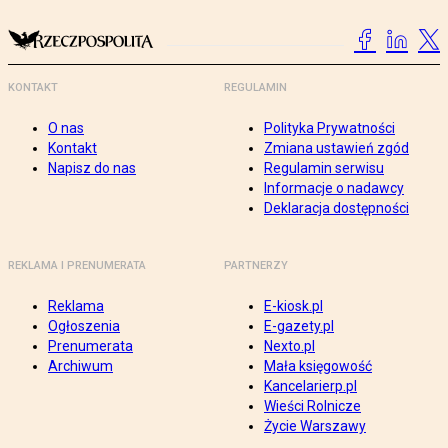
KONTAKT
REGULAMIN
O nas
Polityka Prywatności
Kontakt
Zmiana ustawień zgód
Napisz do nas
Regulamin serwisu
Informacje o nadawcy
Deklaracja dostępności
REKLAMA I PRENUMERATA
PARTNERZY
Reklama
E-kiosk.pl
Ogłoszenia
E-gazety.pl
Prenumerata
Nexto.pl
Archiwum
Mała księgowość
Kancelarierp.pl
Wieści Rolnicze
Życie Warszawy