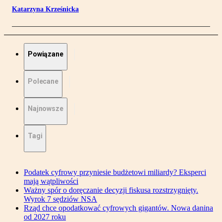
Katarzyna Krześnicka
Powiązane
Polecane
Najnowsze
Tagi
Podatek cyfrowy przyniesie budżetowi miliardy? Eksperci
mają wątpliwości
Ważny spór o doręczanie decyzji fiskusa rozstrzygnięty.
Wyrok 7 sędziów NSA
Rząd chce opodatkować cyfrowych gigantów. Nowa danina
od 2027 roku