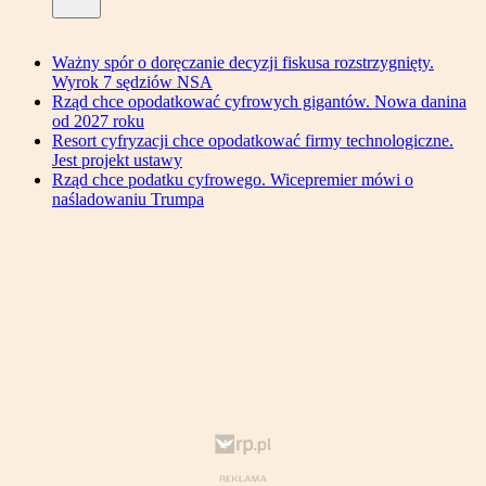
Ważny spór o doręczanie decyzji fiskusa rozstrzygnięty.
Wyrok 7 sędziów NSA
Rząd chce opodatkować cyfrowych gigantów. Nowa danina
od 2027 roku
Resort cyfryzacji chce opodatkować firmy technologiczne.
Jest projekt ustawy
Rząd chce podatku cyfrowego. Wicepremier mówi o
naśladowaniu Trumpa