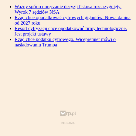
Ważny spór o doręczanie decyzji fiskusa rozstrzygnięty.
Wyrok 7 sędziów NSA
Rząd chce opodatkować cyfrowych gigantów. Nowa danina
od 2027 roku
Resort cyfryzacji chce opodatkować firmy technologiczne.
Jest projekt ustawy
Rząd chce podatku cyfrowego. Wicepremier mówi o
naśladowaniu Trumpa