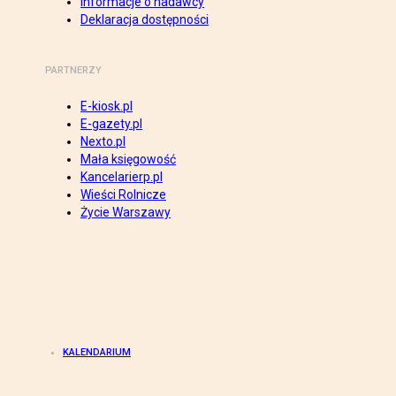
Informacje o nadawcy
Deklaracja dostępności
PARTNERZY
E-kiosk.pl
E-gazety.pl
Nexto.pl
Mała księgowość
Kancelarierp.pl
Wieści Rolnicze
Życie Warszawy
KALENDARIUM