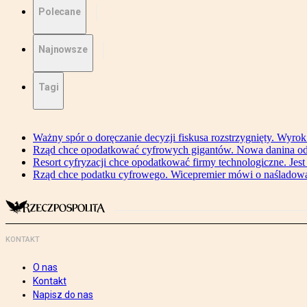
Polecane
Najnowsze
Tagi
Ważny spór o doręczanie decyzji fiskusa rozstrzygnięty. Wyr
Rząd chce opodatkować cyfrowych gigantów. Nowa danina od
Resort cyfryzacji chce opodatkować firmy technologiczne. Jest
Rząd chce podatku cyfrowego. Wicepremier mówi o naśladow
KONTAKT
O nas
Kontakt
Napisz do nas