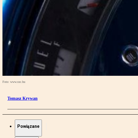
Foto: www.sxc.hu
Tomasz Krywan
Powiązane