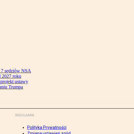
ok 7 sędziów NSA
 2027 roku
 projekt ustawy
aniu Trumpa
REGULAMIN
Polityka Prywatności
Zmiana ustawień zgód