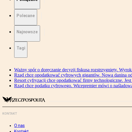
Polecane
Najnowsze
Tagi
Ważny spór o doręczanie decyzji fiskusa rozstrzygnięty. Wyr
Rząd chce opodatkować cyfrowych gigantów. Nowa danina od
Resort cyfryzacji chce opodatkować firmy technologiczne. Jest
Rząd chce podatku cyfrowego. Wicepremier mówi o naśladow
KONTAKT
O nas
Kontakt