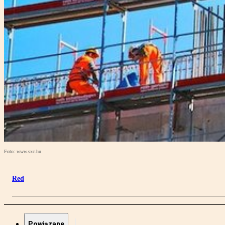
Foto: www.sxc.hu
Red
Powiązane