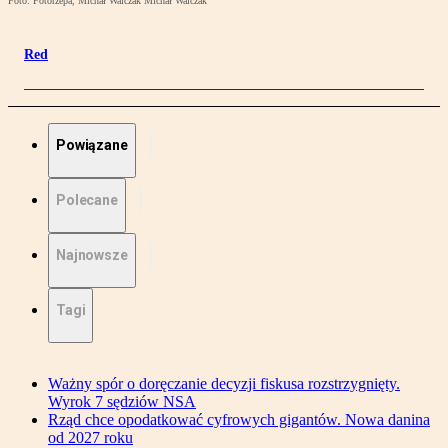
Foto: Fotorzepa, Michał Walczak Michał Walczak
Red
Powiązane
Polecane
Najnowsze
Tagi
Ważny spór o doręczanie decyzji fiskusa rozstrzygnięty.
Wyrok 7 sędziów NSA
Rząd chce opodatkować cyfrowych gigantów. Nowa danina
od 2027 roku