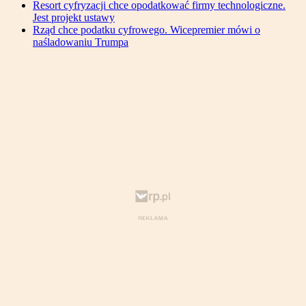
Resort cyfryzacji chce opodatkować firmy technologiczne.
Jest projekt ustawy
Rząd chce podatku cyfrowego. Wicepremier mówi o
naśladowaniu Trumpa