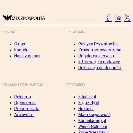
KONTAKT
REGULAMIN
O nas
Polityka Prywatności
Kontakt
Zmiana ustawień zgód
Napisz do nas
Regulamin serwisu
Informacje o nadawcy
Deklaracja dostępności
REKLAMA I PRENUMERATA
PARTNERZY
Reklama
E-kiosk.pl
Ogłoszenia
E-gazety.pl
Prenumerata
Nexto.pl
Archiwum
Mała księgowość
Kancelarierp.pl
Wieści Rolnicze
Życie Warszawy