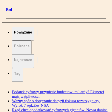
Red
Powiązane
Polecane
Najnowsze
Tagi
Podatek cyfrowy przyniesie budżetowi miliardy? Eksperci
mają wątpliwości
Ważny spór o doręczanie decyzji fiskusa rozstrzygnięty.
Wyrok 7 sędziów NSA
Rząd chce opodatkować cyfrowych gigantów. Nowa danina