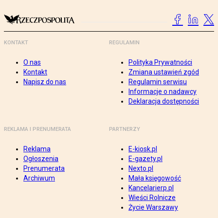
KONTAKT
REGULAMIN
O nas
Polityka Prywatności
Kontakt
Zmiana ustawień zgód
Napisz do nas
Regulamin serwisu
Informacje o nadawcy
Deklaracja dostępności
REKLAMA I PRENUMERATA
PARTNERZY
Reklama
E-kiosk.pl
Ogłoszenia
E-gazety.pl
Prenumerata
Nexto.pl
Archiwum
Mała księgowość
Kancelarierp.pl
Wieści Rolnicze
Życie Warszawy