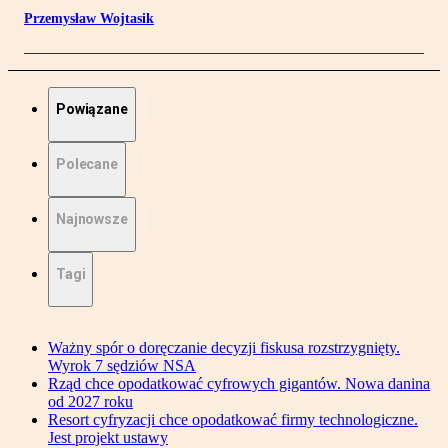
Przemysław Wojtasik
Powiązane
Polecane
Najnowsze
Tagi
Ważny spór o doręczanie decyzji fiskusa rozstrzygnięty.
Wyrok 7 sędziów NSA
Rząd chce opodatkować cyfrowych gigantów. Nowa danina
od 2027 roku
Resort cyfryzacji chce opodatkować firmy technologiczne.
Jest projekt ustawy