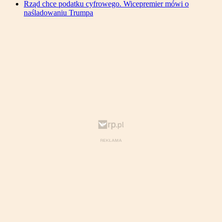
Rząd chce podatku cyfrowego. Wicepremier mówi o
naśladowaniu Trumpa