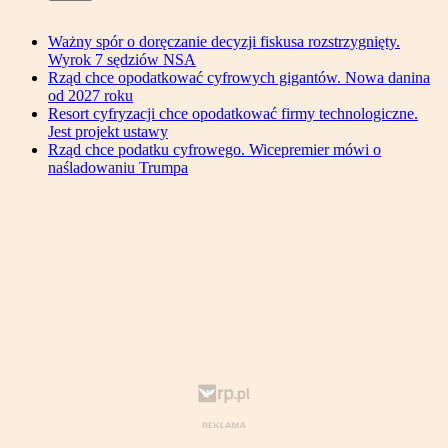
Ważny spór o doręczanie decyzji fiskusa rozstrzygnięty.
Wyrok 7 sędziów NSA
Rząd chce opodatkować cyfrowych gigantów. Nowa danina
od 2027 roku
Resort cyfryzacji chce opodatkować firmy technologiczne.
Jest projekt ustawy
Rząd chce podatku cyfrowego. Wicepremier mówi o
naśladowaniu Trumpa