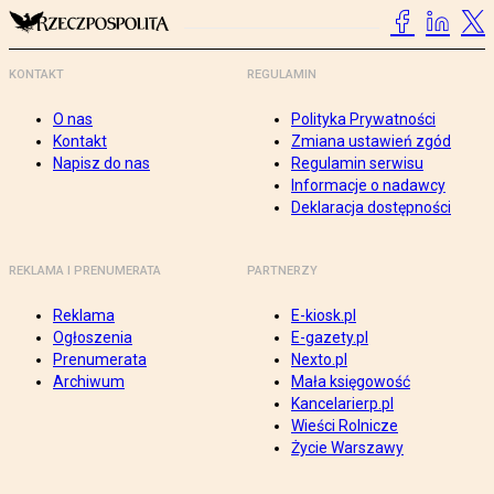
KONTAKT
REGULAMIN
O nas
Polityka Prywatności
Kontakt
Zmiana ustawień zgód
Napisz do nas
Regulamin serwisu
Informacje o nadawcy
Deklaracja dostępności
REKLAMA I PRENUMERATA
PARTNERZY
Reklama
E-kiosk.pl
Ogłoszenia
E-gazety.pl
Prenumerata
Nexto.pl
Archiwum
Mała księgowość
Kancelarierp.pl
Wieści Rolnicze
Życie Warszawy