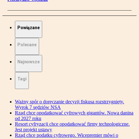
Powiązane
Polecane
Najnowsze
Tagi
Ważny spór o doręczanie decyzji fiskusa rozstrzygnięty.
Wyrok 7 sędziów NSA
Rząd chce opodatkować cyfrowych gigantów. Nowa danina
od 2027 roku
Resort cyfryzacji chce opodatkować firmy technologiczne.
Jest projekt ustawy
Rząd chce podatku cyfrowego. Wicepremier mówi o