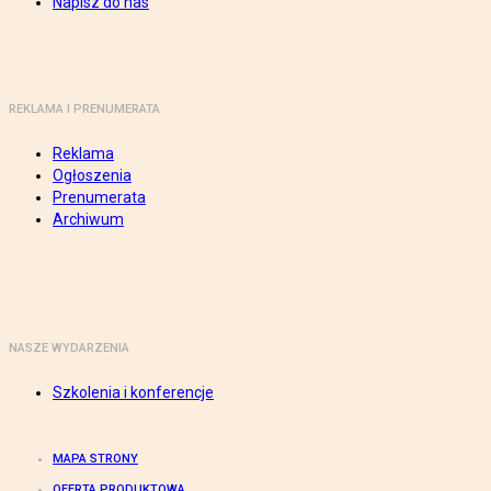
Napisz do nas
REKLAMA I PRENUMERATA
Reklama
Ogłoszenia
Prenumerata
Archiwum
NASZE WYDARZENIA
Szkolenia i konferencje
MAPA STRONY
OFERTA PRODUKTOWA