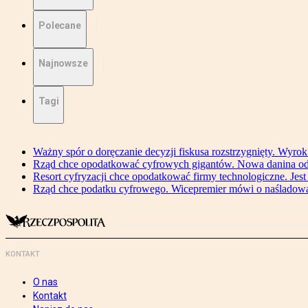
Polecane
Najnowsze
Tagi
Ważny spór o doręczanie decyzji fiskusa rozstrzygnięty. Wyr
Rząd chce opodatkować cyfrowych gigantów. Nowa danina od
Resort cyfryzacji chce opodatkować firmy technologiczne. Jest
Rząd chce podatku cyfrowego. Wicepremier mówi o naśladow
KONTAKT
O nas
Kontakt