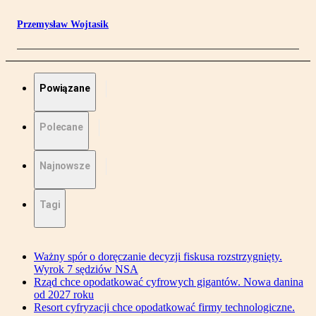
Przemysław Wojtasik
Powiązane
Polecane
Najnowsze
Tagi
Ważny spór o doręczanie decyzji fiskusa rozstrzygnięty.
Wyrok 7 sędziów NSA
Rząd chce opodatkować cyfrowych gigantów. Nowa danina
od 2027 roku
Resort cyfryzacji chce opodatkować firmy technologiczne.