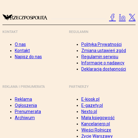
KONTAKT
REGULAMIN
O nas
Polityka Prywatności
Kontakt
Zmiana ustawień zgód
Napisz do nas
Regulamin serwisu
Informacje o nadawcy
Deklaracja dostępności
REKLAMA I PRENUMERATA
PARTNERZY
Reklama
E-kiosk.pl
Ogłoszenia
E-gazety.pl
Prenumerata
Nexto.pl
Archiwum
Mała księgowość
Kancelarierp.pl
Wieści Rolnicze
Życie Warszawy