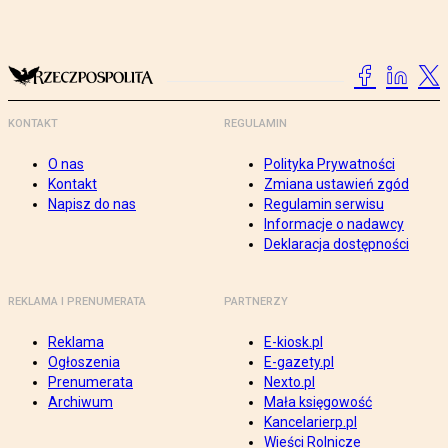
KONTAKT
REGULAMIN
O nas
Polityka Prywatności
Kontakt
Zmiana ustawień zgód
Napisz do nas
Regulamin serwisu
Informacje o nadawcy
Deklaracja dostępności
REKLAMA I PRENUMERATA
PARTNERZY
Reklama
E-kiosk.pl
Ogłoszenia
E-gazety.pl
Prenumerata
Nexto.pl
Archiwum
Mała księgowość
Kancelarierp.pl
Wieści Rolnicze