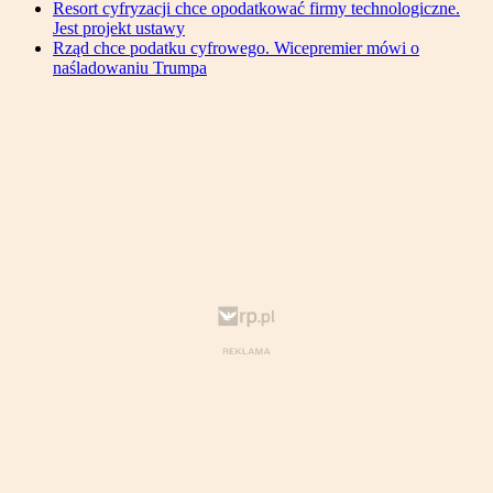
Resort cyfryzacji chce opodatkować firmy technologiczne.
Jest projekt ustawy
Rząd chce podatku cyfrowego. Wicepremier mówi o
naśladowaniu Trumpa