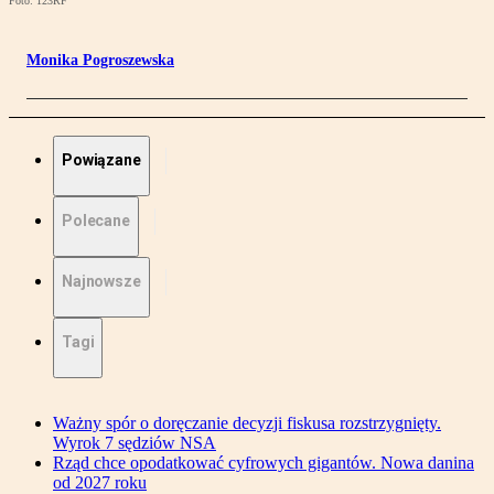
Foto: 123RF
Monika Pogroszewska
Powiązane
Polecane
Najnowsze
Tagi
Ważny spór o doręczanie decyzji fiskusa rozstrzygnięty.
Wyrok 7 sędziów NSA
Rząd chce opodatkować cyfrowych gigantów. Nowa danina
od 2027 roku