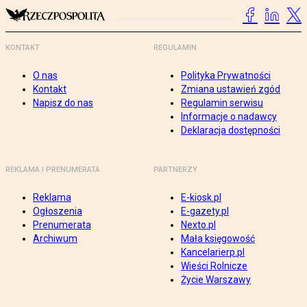
KONTAKT
REGULAMIN
O nas
Polityka Prywatności
Kontakt
Zmiana ustawień zgód
Napisz do nas
Regulamin serwisu
Informacje o nadawcy
Deklaracja dostępności
REKLAMA I PRENUMERATA
PARTNERZY
Reklama
E-kiosk.pl
Ogłoszenia
E-gazety.pl
Prenumerata
Nexto.pl
Archiwum
Mała księgowość
Kancelarierp.pl
Wieści Rolnicze
Życie Warszawy