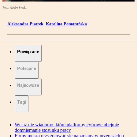
Foto: Adobe Stock
Aleksandra Pisarek
,
Karolina Pomarańska
Powiązane
Polecane
Najnowsze
Tagi
Wciąż nie wiadomo, które platformy cyfrowe obejmie
domniemanie stosunku pracy
Firmy muszą przygotować się na zmiany w przepisach o