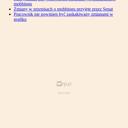
mobbingu
Zmiany w przepisach o mobbingu przyjęte przez Senat
Pracownik nie powinien być zaskakiwany zmianami w
grafiku