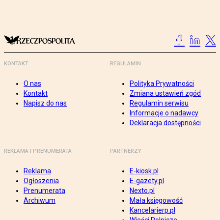
KONTAKT
REGULAMIN
O nas
Polityka Prywatności
Kontakt
Zmiana ustawień zgód
Napisz do nas
Regulamin serwisu
Informacje o nadawcy
Deklaracja dostępności
REKLAMA I PRENUMERATA
PARTNERZY
Reklama
E-kiosk.pl
Ogłoszenia
E-gazety.pl
Prenumerata
Nexto.pl
Archiwum
Mała księgowość
Kancelarierp.pl