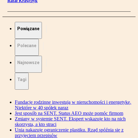
Rafał Krawczyk
Powiązane
Polecane
Najnowsze
Tagi
Fundacje rodzinne inwestują w nieruchomości i energetykę.
Niektóre w 40 spółek naraz
Jest sposób na SENT. Status AEO może pomóc firmom
Zmiany w systemie SENT. Ekspert wskazuje kto na nich
skorzysta, a kto straci
Unia nakazuje ograniczenie plastiku. Rząd spóźnia się z
przyjęciem przepisów