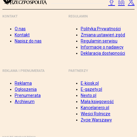
KONTAKT
REGULAMIN
O nas
Polityka Prywatności
Kontakt
Zmiana ustawień zgód
Napisz do nas
Regulamin serwisu
Informacje o nadawcy
Deklaracja dostępności
REKLAMA I PRENUMERATA
PARTNERZY
Reklama
E-kiosk.pl
Ogłoszenia
E-gazety.pl
Prenumerata
Nexto.pl
Archiwum
Mała księgowość
Kancelarierp.pl
Wieści Rolnicze
Życie Warszawy