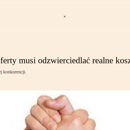
erty musi odzwierciedlać realne kos
j konkurencji.