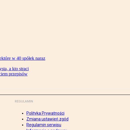
ektóre w 40 spółek naraz
ta, a kto straci
ęciem przepisów
REGULAMIN
Polityka Prywatności
Zmiana ustawień zgód
Regulamin serwisu