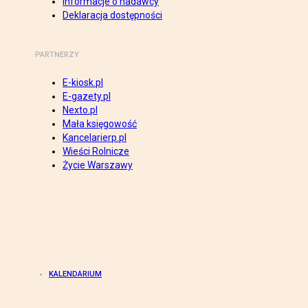
Informacje o nadawcy
Deklaracja dostępności
PARTNERZY
E-kiosk.pl
E-gazety.pl
Nexto.pl
Mała księgowość
Kancelarierp.pl
Wieści Rolnicze
Życie Warszawy
KALENDARIUM