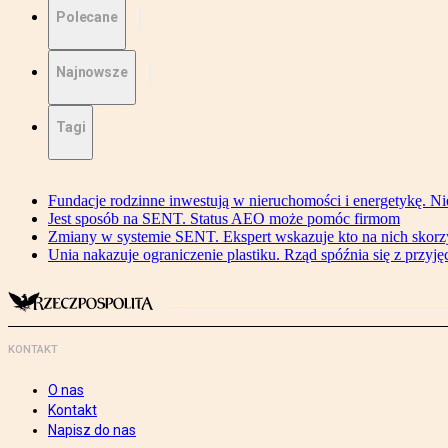
Polecane
Najnowsze
Tagi
Fundacje rodzinne inwestują w nieruchomości i energetykę. Ni
Jest sposób na SENT. Status AEO może pomóc firmom
Zmiany w systemie SENT. Ekspert wskazuje kto na nich skorzys
Unia nakazuje ograniczenie plastiku. Rząd spóźnia się z przyj
KONTAKT
O nas
Kontakt
Napisz do nas