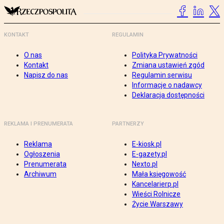
KONTAKT
REGULAMIN
O nas
Polityka Prywatności
Kontakt
Zmiana ustawień zgód
Napisz do nas
Regulamin serwisu
Informacje o nadawcy
Deklaracja dostępności
REKLAMA I PRENUMERATA
PARTNERZY
Reklama
E-kiosk.pl
Ogłoszenia
E-gazety.pl
Prenumerata
Nexto.pl
Archiwum
Mała księgowość
Kancelarierp.pl
Wieści Rolnicze
Życie Warszawy