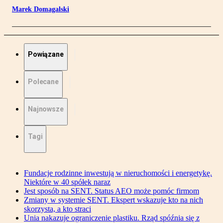
Marek Domagalski
Powiązane
Polecane
Najnowsze
Tagi
Fundacje rodzinne inwestują w nieruchomości i energetykę.
Niektóre w 40 spółek naraz
Jest sposób na SENT. Status AEO może pomóc firmom
Zmiany w systemie SENT. Ekspert wskazuje kto na nich
skorzysta, a kto straci
Unia nakazuje ograniczenie plastiku. Rząd spóźnia się z