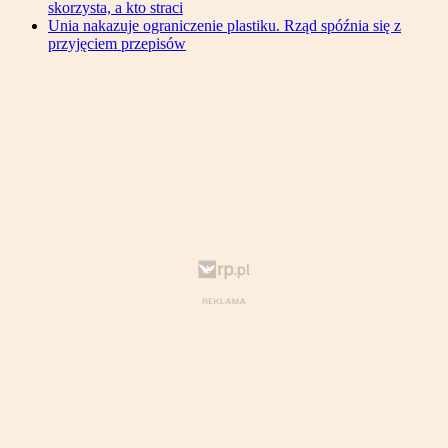
skorzysta, a kto straci
Unia nakazuje ograniczenie plastiku. Rząd spóźnia się z
przyjęciem przepisów