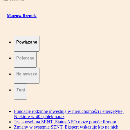
Foto: www.sxc.hu
Mateusz Rzemek
Powiązane
Polecane
Najnowsze
Tagi
Fundacje rodzinne inwestują w nieruchomości i energetykę.
Niektóre w 40 spółek naraz
Jest sposób na SENT. Status AEO może pomóc firmom
Zmiany w systemie SENT. Ekspert wskazuje kto na nich