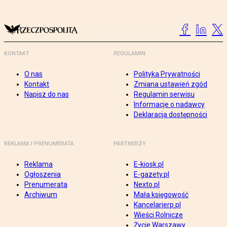
KONTAKT
REGULAMIN
O nas
Polityka Prywatności
Kontakt
Zmiana ustawień zgód
Napisz do nas
Regulamin serwisu
Informacje o nadawcy
Deklaracja dostępności
REKLAMA I PRENUMERATA
PARTNERZY
Reklama
E-kiosk.pl
Ogłoszenia
E-gazety.pl
Prenumerata
Nexto.pl
Archiwum
Mała księgowość
Kancelarierp.pl
Wieści Rolnicze
Życie Warszawy