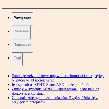
Powiązane
Polecane
Najnowsze
Tagi
Fundacje rodzinne inwestują w nieruchomości i energetykę.
Niektóre w 40 spółek naraz
Jest sposób na SENT. Status AEO może pomóc firmom
Zmiany w systemie SENT. Ekspert wskazuje kto na nich
skorzysta, a kto straci
Unia nakazuje ograniczenie plastiku. Rząd spóźnia się z
przyjęciem przepisów