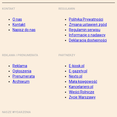
KONTAKT
REGULAMIN
O nas
Polityka Prywatności
Kontakt
Zmiana ustawień zgód
Napisz do nas
Regulamin serwisu
Informacje o nadawcy
Deklaracja dostępności
REKLAMA I PRENUMERATA
PARTNERZY
Reklama
E-kiosk.pl
Ogłoszenia
E-gazety.pl
Prenumerata
Nexto.pl
Archiwum
Mała księgowość
Kancelarierp.pl
Wieści Rolnicze
Życie Warszawy
NASZE WYDARZENIA