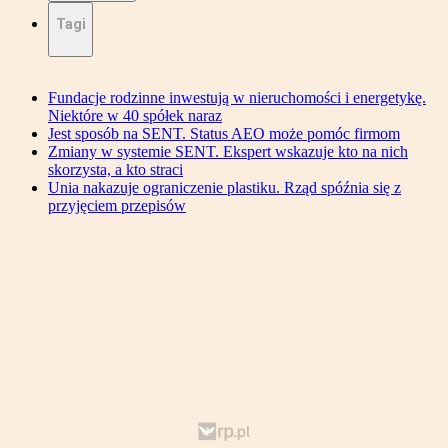
Tagi
Fundacje rodzinne inwestują w nieruchomości i energetykę.
Niektóre w 40 spółek naraz
Jest sposób na SENT. Status AEO może pomóc firmom
Zmiany w systemie SENT. Ekspert wskazuje kto na nich
skorzysta, a kto straci
Unia nakazuje ograniczenie plastiku. Rząd spóźnia się z
przyjęciem przepisów