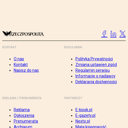
KONTAKT
REGULAMIN
O nas
Polityka Prywatności
Kontakt
Zmiana ustawień zgód
Napisz do nas
Regulamin serwisu
Informacje o nadawcy
Deklaracja dostępności
REKLAMA I PRENUMERATA
PARTNERZY
Reklama
E-kiosk.pl
Ogłoszenia
E-gazety.pl
Prenumerata
Nexto.pl
Archiwum
Mała księgowość