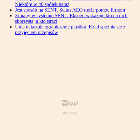
Niektóre w 40 spółek naraz
Jest sposób na SENT. Status AEO może pomóc firmom
Zmiany w systemie SENT. Ekspert wskazuje kto na nich
skorzysta, a kto straci
Unia nakazuje ograniczenie plastiku. Rząd spóźnia się z
przyjęciem przepisów