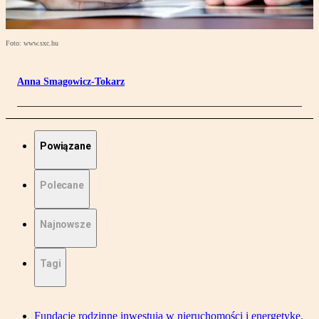
Foto: www.sxc.hu
Anna Smagowicz-Tokarz
Powiązane
Polecane
Najnowsze
Tagi
Fundacje rodzinne inwestują w nieruchomości i energetykę.