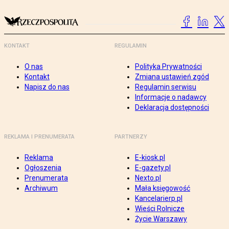
KONTAKT
REGULAMIN
O nas
Polityka Prywatności
Kontakt
Zmiana ustawień zgód
Napisz do nas
Regulamin serwisu
Informacje o nadawcy
Deklaracja dostępności
REKLAMA I PRENUMERATA
PARTNERZY
Reklama
E-kiosk.pl
Ogłoszenia
E-gazety.pl
Prenumerata
Nexto.pl
Archiwum
Mała księgowość
Kancelarierp.pl
Wieści Rolnicze
Życie Warszawy