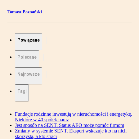
Tomasz Poznański
Powiązane
Polecane
Najnowsze
Tagi
Fundacje rodzinne inwestują w nieruchomości i energetykę.
Niektóre w 40 spółek naraz
Jest sposób na SENT. Status AEO może pomóc firmom
Zmiany w systemie SENT. Ekspert wskazuje kto na nich
skorzysta, a kto straci