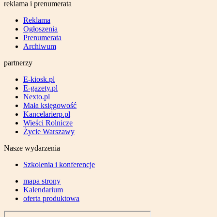
reklama i prenumerata
Reklama
Ogłoszenia
Prenumerata
Archiwum
partnerzy
E-kiosk.pl
E-gazety.pl
Nexto.pl
Mała księgowość
Kancelarierp.pl
Wieści Rolnicze
Życie Warszawy
Nasze wydarzenia
Szkolenia i konferencje
mapa strony
Kalendarium
oferta produktowa