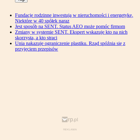
Fundacje rodzinne inwestują w nieruchomości i energetykę.
Niektóre w 40 spółek naraz
Jest sposób na SENT. Status AEO może pomóc firmom
Zmiany w systemie SENT. Ekspert wskazuje kto na nich
skorzysta, a kto straci
Unia nakazuje ograniczenie plastiku. Rząd spóźnia się z
przyjęciem przepisów