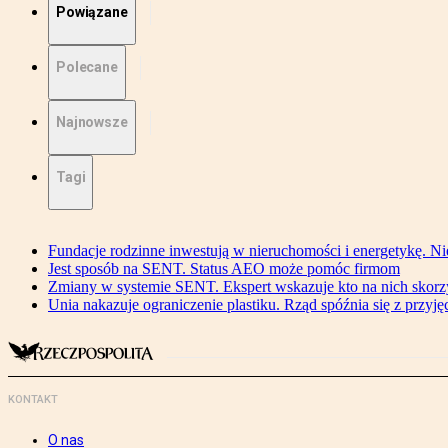
Powiązane
Polecane
Najnowsze
Tagi
Fundacje rodzinne inwestują w nieruchomości i energetykę. Ni
Jest sposób na SENT. Status AEO może pomóc firmom
Zmiany w systemie SENT. Ekspert wskazuje kto na nich skorzys
Unia nakazuje ograniczenie plastiku. Rząd spóźnia się z przyj
KONTAKT
O nas