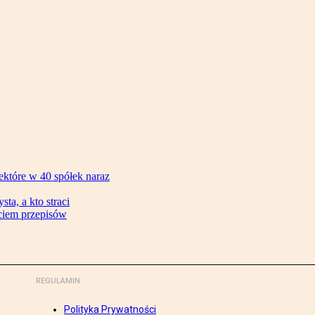
ektóre w 40 spółek naraz
ta, a kto straci
ęciem przepisów
REGULAMIN
Polityka Prywatności