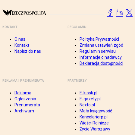
KONTAKT
REGULAMIN
O nas
Polityka Prywatności
Kontakt
Zmiana ustawień zgód
Napisz do nas
Regulamin serwisu
Informacje o nadawcy
Deklaracja dostępności
REKLAMA I PRENUMERATA
PARTNERZY
Reklama
E-kiosk.pl
Ogłoszenia
E-gazety.pl
Prenumerata
Nexto.pl
Archiwum
Mała księgowość
Kancelarierp.pl
Wieści Rolnicze
Życie Warszawy