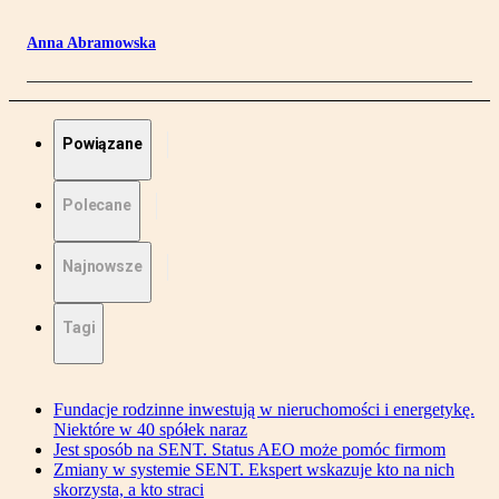
Anna Abramowska
Powiązane
Polecane
Najnowsze
Tagi
Fundacje rodzinne inwestują w nieruchomości i energetykę.
Niektóre w 40 spółek naraz
Jest sposób na SENT. Status AEO może pomóc firmom
Zmiany w systemie SENT. Ekspert wskazuje kto na nich
skorzysta, a kto straci