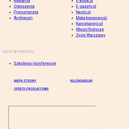
Reklama
E-kiosk.pl
Ogłoszenia
E-gazety.pl
Prenumerata
Nexto.pl
Archiwum
Mała księgowość
Kancelarierp.pl
Wieści Rolnicze
Życie Warszawy
NASZE WYDARZENIA
Szkolenia i konferencje
MAPA STRONY
KALENDARIUM
OFERTA PRODUKTOWA