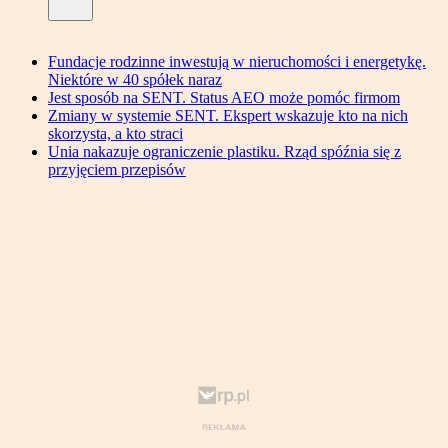
Fundacje rodzinne inwestują w nieruchomości i energetykę.
Niektóre w 40 spółek naraz
Jest sposób na SENT. Status AEO może pomóc firmom
Zmiany w systemie SENT. Ekspert wskazuje kto na nich
skorzysta, a kto straci
Unia nakazuje ograniczenie plastiku. Rząd spóźnia się z
przyjęciem przepisów