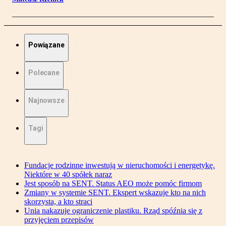
Powiązane
Polecane
Najnowsze
Tagi
Fundacje rodzinne inwestują w nieruchomości i energetykę.
Niektóre w 40 spółek naraz
Jest sposób na SENT. Status AEO może pomóc firmom
Zmiany w systemie SENT. Ekspert wskazuje kto na nich
skorzysta, a kto straci
Unia nakazuje ograniczenie plastiku. Rząd spóźnia się z
przyjęciem przepisów