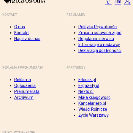
KONTAKT
REGULAMIN
O nas
Polityka Prywatności
Kontakt
Zmiana ustawień zgód
Napisz do nas
Regulamin serwisu
Informacje o nadawcy
Deklaracja dostępności
REKLAMA I PRENUMERATA
PARTNERZY
Reklama
E-kiosk.pl
Ogłoszenia
E-gazety.pl
Prenumerata
Nexto.pl
Archiwum
Mała księgowość
Kancelarierp.pl
Wieści Rolnicze
Życie Warszawy
NASZE WYDARZENIA