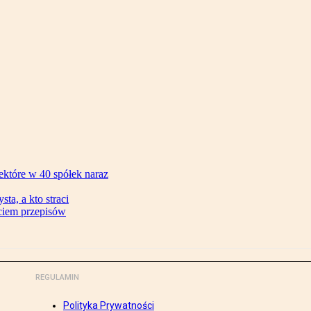
ektóre w 40 spółek naraz
ta, a kto straci
ęciem przepisów
REGULAMIN
Polityka Prywatności