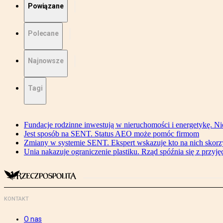
Powiązane
Polecane
Najnowsze
Tagi
Fundacje rodzinne inwestują w nieruchomości i energetykę. Ni
Jest sposób na SENT. Status AEO może pomóc firmom
Zmiany w systemie SENT. Ekspert wskazuje kto na nich skorzys
Unia nakazuje ograniczenie plastiku. Rząd spóźnia się z przyj
KONTAKT
O nas