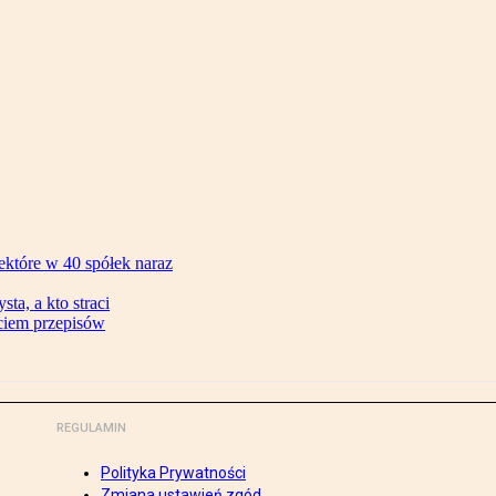
ektóre w 40 spółek naraz
ta, a kto straci
ęciem przepisów
REGULAMIN
Polityka Prywatności
Zmiana ustawień zgód