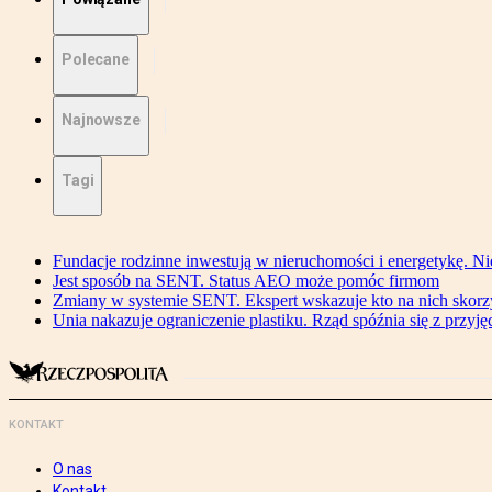
Polecane
Najnowsze
Tagi
Fundacje rodzinne inwestują w nieruchomości i energetykę. Ni
Jest sposób na SENT. Status AEO może pomóc firmom
Zmiany w systemie SENT. Ekspert wskazuje kto na nich skorzys
Unia nakazuje ograniczenie plastiku. Rząd spóźnia się z przyj
KONTAKT
O nas
Kontakt