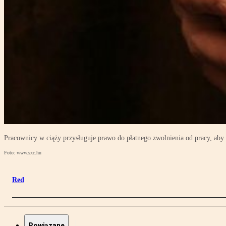
Pracownicy w ciąży przysługuje prawo do płatnego zwolnienia od pracy, aby
Foto: www.sxc.hu
Red
Powiązane