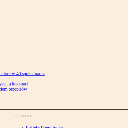
ektóre w 40 spółek naraz
ta, a kto straci
ęciem przepisów
REGULAMIN
Polityka Prywatności