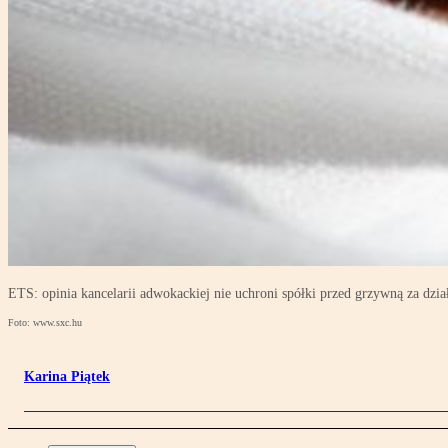
ETS: opinia kancelarii adwokackiej nie uchroni spółki przed grzywną za dzi
Foto: www.sxc.hu
Karina Piątek