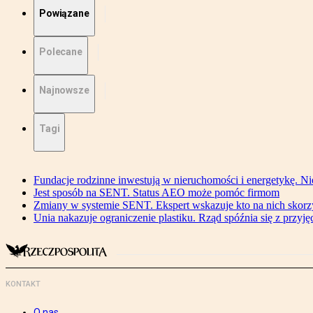
Powiązane
Polecane
Najnowsze
Tagi
Fundacje rodzinne inwestują w nieruchomości i energetykę. Ni
Jest sposób na SENT. Status AEO może pomóc firmom
Zmiany w systemie SENT. Ekspert wskazuje kto na nich skorzys
Unia nakazuje ograniczenie plastiku. Rząd spóźnia się z przyj
KONTAKT
O nas