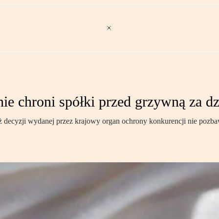
nie chroni spółki przed grzywną za d
też decyzji wydanej przez krajowy organ ochrony konkurencji nie poz