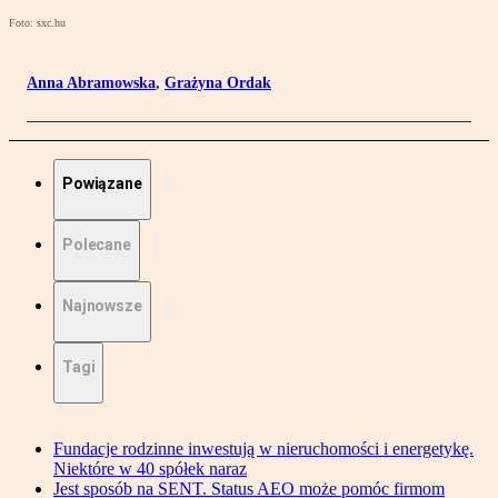
Foto: sxc.hu
Anna Abramowska
,
Grażyna Ordak
Powiązane
Polecane
Najnowsze
Tagi
Fundacje rodzinne inwestują w nieruchomości i energetykę.
Niektóre w 40 spółek naraz
Jest sposób na SENT. Status AEO może pomóc firmom