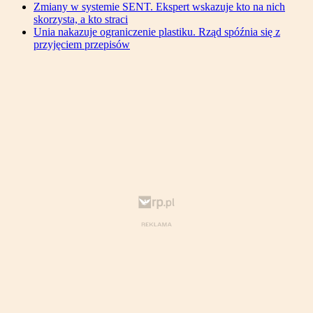
Zmiany w systemie SENT. Ekspert wskazuje kto na nich
skorzysta, a kto straci
Unia nakazuje ograniczenie plastiku. Rząd spóźnia się z
przyjęciem przepisów