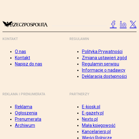
KONTAKT
REGULAMIN
O nas
Polityka Prywatności
Kontakt
Zmiana ustawień zgód
Napisz do nas
Regulamin serwisu
Informacje o nadawcy
Deklaracja dostępności
REKLAMA I PRENUMERATA
PARTNERZY
Reklama
E-kiosk.pl
Ogłoszenia
E-gazety.pl
Prenumerata
Nexto.pl
Archiwum
Mała księgowość
Kancelarierp.pl
Wieści Rolnicze