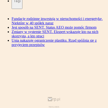
Tagi
Fundacje rodzinne inwestują w nieruchomości i energetykę.
Niektóre w 40 spółek naraz
Jest sposób na SENT. Status AEO może pomóc firmom
Zmiany w systemie SENT. Ekspert wskazuje kto na nich
skorzysta, a kto straci
Unia nakazuje ograniczenie plastiku. Rząd spóźnia się z
przyjęciem przepisów