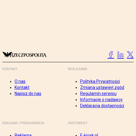
KONTAKT
REGULAMIN
O nas
Polityka Prywatności
Kontakt
Zmiana ustawień zgód
Napisz do nas
Regulamin serwisu
Informacje o nadawcy
Deklaracja dostępności
REKLAMA I PRENUMERATA
PARTNERZY
Reklama
E-kiosk.pl