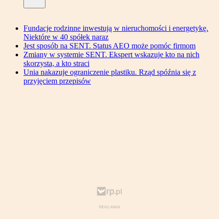
Fundacje rodzinne inwestują w nieruchomości i energetykę.
Niektóre w 40 spółek naraz
Jest sposób na SENT. Status AEO może pomóc firmom
Zmiany w systemie SENT. Ekspert wskazuje kto na nich
skorzysta, a kto straci
Unia nakazuje ograniczenie plastiku. Rząd spóźnia się z
przyjęciem przepisów