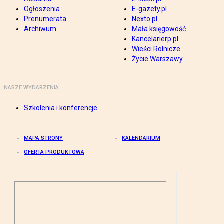
Ogłoszenia
E-gazety.pl
Prenumerata
Nexto.pl
Archiwum
Mała księgowość
Kancelarierp.pl
Wieści Rolnicze
Życie Warszawy
NASZE WYDARZENIA
Szkolenia i konferencje
MAPA STRONY
KALENDARIUM
OFERTA PRODUKTOWA