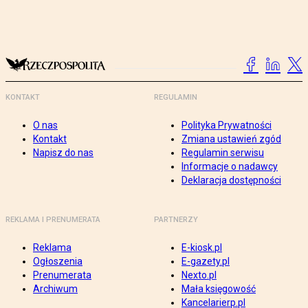
KONTAKT
REGULAMIN
O nas
Polityka Prywatności
Kontakt
Zmiana ustawień zgód
Napisz do nas
Regulamin serwisu
Informacje o nadawcy
Deklaracja dostępności
REKLAMA I PRENUMERATA
PARTNERZY
Reklama
E-kiosk.pl
Ogłoszenia
E-gazety.pl
Prenumerata
Nexto.pl
Archiwum
Mała księgowość
Kancelarierp.pl