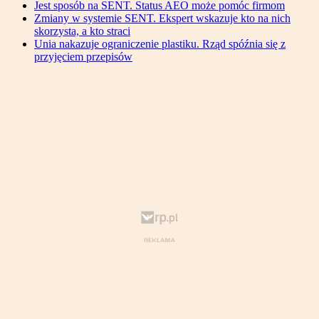
Jest sposób na SENT. Status AEO może pomóc firmom
Zmiany w systemie SENT. Ekspert wskazuje kto na nich
skorzysta, a kto straci
Unia nakazuje ograniczenie plastiku. Rząd spóźnia się z
przyjęciem przepisów