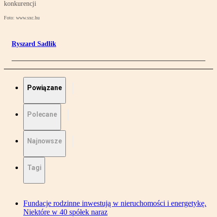
konkurencji
Foto: www.sxc.hu
Ryszard Sadlik
Powiązane
Polecane
Najnowsze
Tagi
Fundacje rodzinne inwestują w nieruchomości i energetykę.
Niektóre w 40 spółek naraz