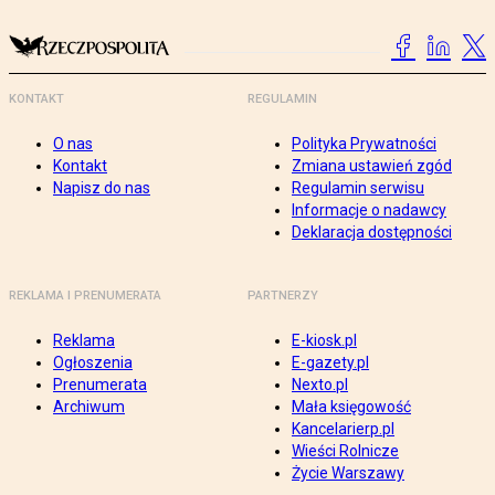
KONTAKT
REGULAMIN
O nas
Polityka Prywatności
Kontakt
Zmiana ustawień zgód
Napisz do nas
Regulamin serwisu
Informacje o nadawcy
Deklaracja dostępności
REKLAMA I PRENUMERATA
PARTNERZY
Reklama
E-kiosk.pl
Ogłoszenia
E-gazety.pl
Prenumerata
Nexto.pl
Archiwum
Mała księgowość
Kancelarierp.pl
Wieści Rolnicze
Życie Warszawy