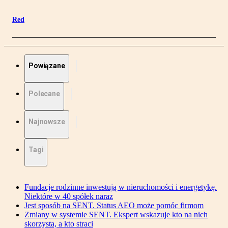
Red
Powiązane
Polecane
Najnowsze
Tagi
Fundacje rodzinne inwestują w nieruchomości i energetykę.
Niektóre w 40 spółek naraz
Jest sposób na SENT. Status AEO może pomóc firmom
Zmiany w systemie SENT. Ekspert wskazuje kto na nich
skorzysta, a kto straci