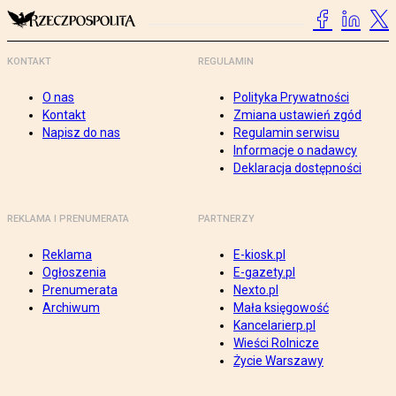
KONTAKT
REGULAMIN
O nas
Polityka Prywatności
Kontakt
Zmiana ustawień zgód
Napisz do nas
Regulamin serwisu
Informacje o nadawcy
Deklaracja dostępności
REKLAMA I PRENUMERATA
PARTNERZY
Reklama
E-kiosk.pl
Ogłoszenia
E-gazety.pl
Prenumerata
Nexto.pl
Archiwum
Mała księgowość
Kancelarierp.pl
Wieści Rolnicze
Życie Warszawy