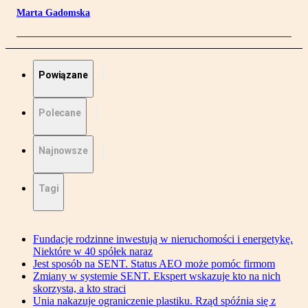
Marta Gadomska
Powiązane
Polecane
Najnowsze
Tagi
Fundacje rodzinne inwestują w nieruchomości i energetykę.
Niektóre w 40 spółek naraz
Jest sposób na SENT. Status AEO może pomóc firmom
Zmiany w systemie SENT. Ekspert wskazuje kto na nich
skorzysta, a kto straci
Unia nakazuje ograniczenie plastiku. Rząd spóźnia się z