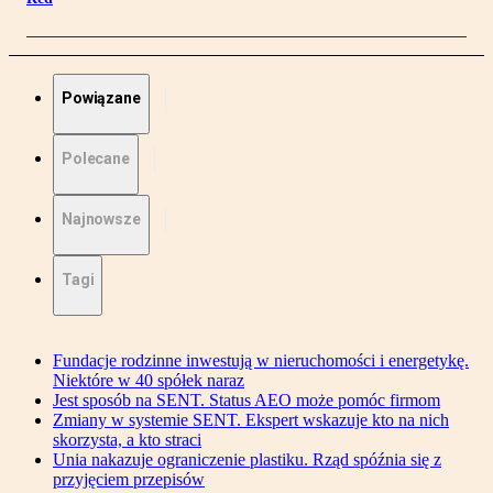
Powiązane
Polecane
Najnowsze
Tagi
Fundacje rodzinne inwestują w nieruchomości i energetykę.
Niektóre w 40 spółek naraz
Jest sposób na SENT. Status AEO może pomóc firmom
Zmiany w systemie SENT. Ekspert wskazuje kto na nich
skorzysta, a kto straci
Unia nakazuje ograniczenie plastiku. Rząd spóźnia się z
przyjęciem przepisów