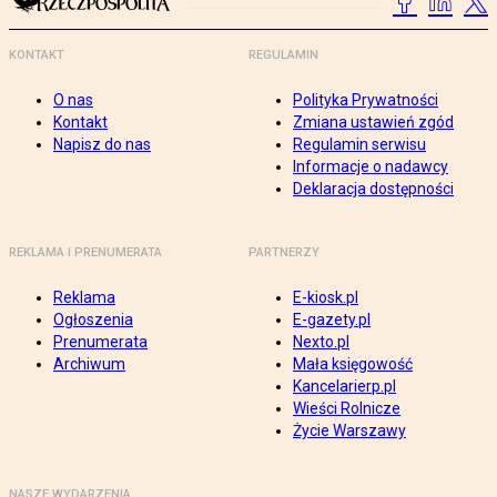
KONTAKT
REGULAMIN
O nas
Polityka Prywatności
Kontakt
Zmiana ustawień zgód
Napisz do nas
Regulamin serwisu
Informacje o nadawcy
Deklaracja dostępności
REKLAMA I PRENUMERATA
PARTNERZY
Reklama
E-kiosk.pl
Ogłoszenia
E-gazety.pl
Prenumerata
Nexto.pl
Archiwum
Mała księgowość
Kancelarierp.pl
Wieści Rolnicze
Życie Warszawy
NASZE WYDARZENIA