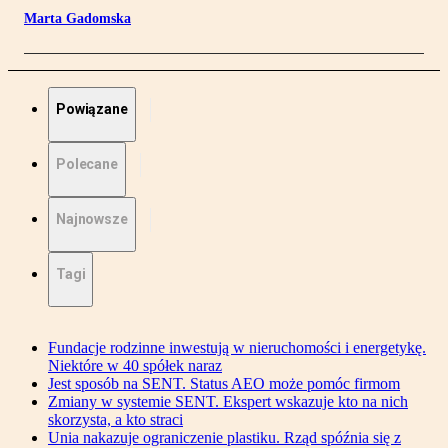
Marta Gadomska
Powiązane
Polecane
Najnowsze
Tagi
Fundacje rodzinne inwestują w nieruchomości i energetykę.
Niektóre w 40 spółek naraz
Jest sposób na SENT. Status AEO może pomóc firmom
Zmiany w systemie SENT. Ekspert wskazuje kto na nich
skorzysta, a kto straci
Unia nakazuje ograniczenie plastiku. Rząd spóźnia się z