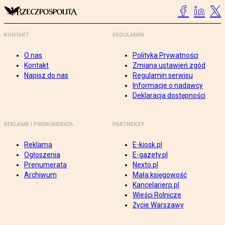
KONTAKT
REGULAMIN
O nas
Polityka Prywatności
Kontakt
Zmiana ustawień zgód
Napisz do nas
Regulamin serwisu
Informacje o nadawcy
Deklaracja dostępności
REKLAMA I PRENUMERATA
PARTNERZY
Reklama
E-kiosk.pl
Ogłoszenia
E-gazety.pl
Prenumerata
Nexto.pl
Archiwum
Mała księgowość
Kancelarierp.pl
Wieści Rolnicze
Życie Warszawy