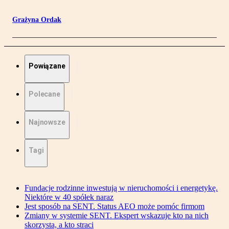
Grażyna Ordak
Powiązane
Polecane
Najnowsze
Tagi
Fundacje rodzinne inwestują w nieruchomości i energetykę.
Niektóre w 40 spółek naraz
Jest sposób na SENT. Status AEO może pomóc firmom
Zmiany w systemie SENT. Ekspert wskazuje kto na nich
skorzysta, a kto straci