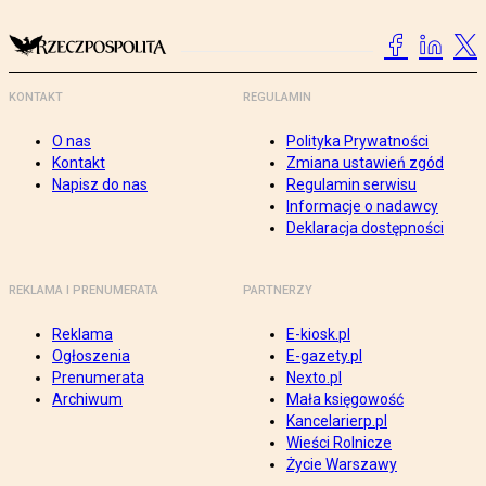
KONTAKT
REGULAMIN
O nas
Polityka Prywatności
Kontakt
Zmiana ustawień zgód
Napisz do nas
Regulamin serwisu
Informacje o nadawcy
Deklaracja dostępności
REKLAMA I PRENUMERATA
PARTNERZY
Reklama
E-kiosk.pl
Ogłoszenia
E-gazety.pl
Prenumerata
Nexto.pl
Archiwum
Mała księgowość
Kancelarierp.pl
Wieści Rolnicze
Życie Warszawy