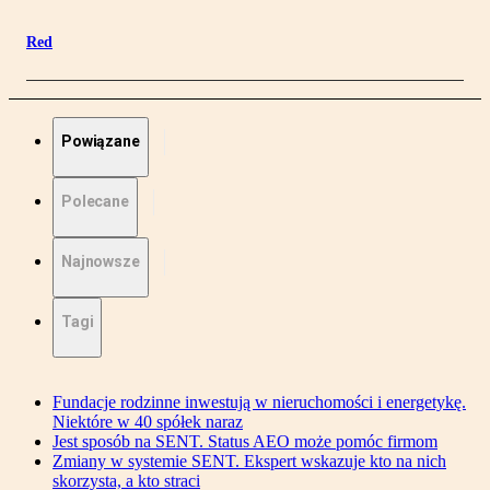
Red
Powiązane
Polecane
Najnowsze
Tagi
Fundacje rodzinne inwestują w nieruchomości i energetykę.
Niektóre w 40 spółek naraz
Jest sposób na SENT. Status AEO może pomóc firmom
Zmiany w systemie SENT. Ekspert wskazuje kto na nich
skorzysta, a kto straci