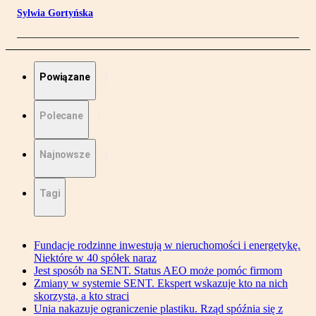
Sylwia Gortyńska
Powiązane
Polecane
Najnowsze
Tagi
Fundacje rodzinne inwestują w nieruchomości i energetykę.
Niektóre w 40 spółek naraz
Jest sposób na SENT. Status AEO może pomóc firmom
Zmiany w systemie SENT. Ekspert wskazuje kto na nich
skorzysta, a kto straci
Unia nakazuje ograniczenie plastiku. Rząd spóźnia się z