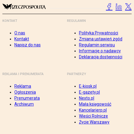
KONTAKT
REGULAMIN
O nas
Polityka Prywatności
Kontakt
Zmiana ustawień zgód
Napisz do nas
Regulamin serwisu
Informacje o nadawcy
Deklaracja dostępności
REKLAMA I PRENUMERATA
PARTNERZY
Reklama
E-kiosk.pl
Ogłoszenia
E-gazety.pl
Prenumerata
Nexto.pl
Archiwum
Mała księgowość
Kancelarierp.pl
Wieści Rolnicze
Życie Warszawy