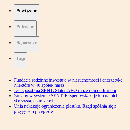
Powiązane
Polecane
Najnowsze
Tagi
Fundacje rodzinne inwestują w nieruchomości i energetykę.
Niektóre w 40 spółek naraz
Jest sposób na SENT. Status AEO może pomóc firmom
Zmiany w systemie SENT. Ekspert wskazuje kto na nich
skorzysta, a kto straci
Unia nakazuje ograniczenie plastiku. Rząd spóźnia się z
przyjęciem przepisów