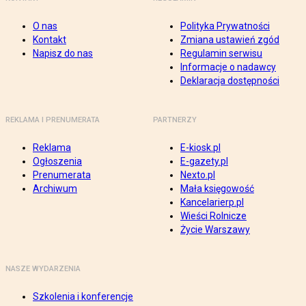
O nas
Polityka Prywatności
Kontakt
Zmiana ustawień zgód
Napisz do nas
Regulamin serwisu
Informacje o nadawcy
Deklaracja dostępności
REKLAMA I PRENUMERATA
PARTNERZY
Reklama
E-kiosk.pl
Ogłoszenia
E-gazety.pl
Prenumerata
Nexto.pl
Archiwum
Mała księgowość
Kancelarierp.pl
Wieści Rolnicze
Życie Warszawy
NASZE WYDARZENIA
Szkolenia i konferencje