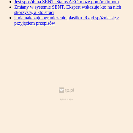
Jest sposób na SENT. Status AEO może pomóc firmom
Zmiany w systemie SENT. Ekspert wskazuje kto na nich
skorzysta, a kto straci
Unia nakazuje ograniczenie plastiku. Rząd spóźnia się z
przyjęciem przepisów