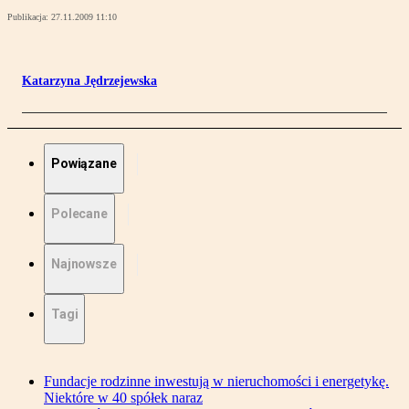
Publikacja:
27.11.2009 11:10
Katarzyna Jędrzejewska
Powiązane
Polecane
Najnowsze
Tagi
Fundacje rodzinne inwestują w nieruchomości i energetykę.
Niektóre w 40 spółek naraz