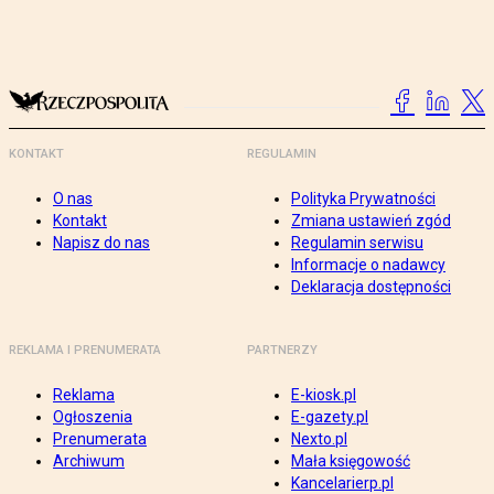
KONTAKT
REGULAMIN
O nas
Polityka Prywatności
Kontakt
Zmiana ustawień zgód
Napisz do nas
Regulamin serwisu
Informacje o nadawcy
Deklaracja dostępności
REKLAMA I PRENUMERATA
PARTNERZY
Reklama
E-kiosk.pl
Ogłoszenia
E-gazety.pl
Prenumerata
Nexto.pl
Archiwum
Mała księgowość
Kancelarierp.pl