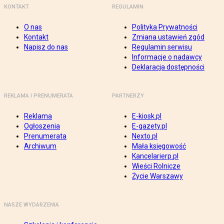
KONTAKT
REGULAMIN
O nas
Polityka Prywatności
Kontakt
Zmiana ustawień zgód
Napisz do nas
Regulamin serwisu
Informacje o nadawcy
Deklaracja dostępności
REKLAMA I PRENUMERATA
PARTNERZY
Reklama
E-kiosk.pl
Ogłoszenia
E-gazety.pl
Prenumerata
Nexto.pl
Archiwum
Mała księgowość
Kancelarierp.pl
Wieści Rolnicze
Życie Warszawy
NASZE WYDARZENIA