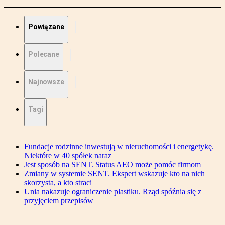
Powiązane
Polecane
Najnowsze
Tagi
Fundacje rodzinne inwestują w nieruchomości i energetykę.
Niektóre w 40 spółek naraz
Jest sposób na SENT. Status AEO może pomóc firmom
Zmiany w systemie SENT. Ekspert wskazuje kto na nich
skorzysta, a kto straci
Unia nakazuje ograniczenie plastiku. Rząd spóźnia się z
przyjęciem przepisów