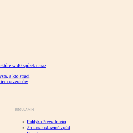
ektóre w 40 spółek naraz
ta, a kto straci
ęciem przepisów
REGULAMIN
Polityka Prywatności
Zmiana ustawień zgód