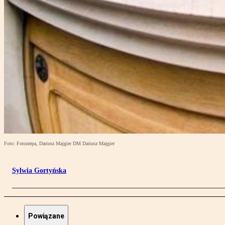
Foto: Fotorzepa, Dariusz Majgier DM Dariusz Majgier
Sylwia Gortyńska
Powiązane