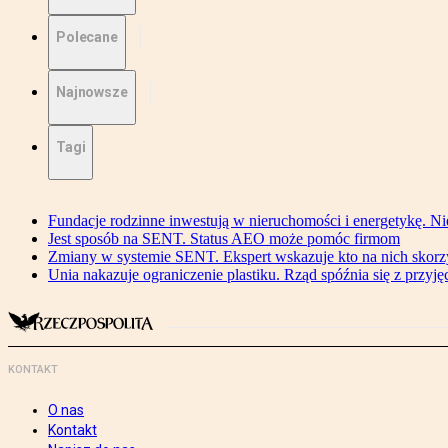
Polecane
Najnowsze
Tagi
Fundacje rodzinne inwestują w nieruchomości i energetykę. Ni
Jest sposób na SENT. Status AEO może pomóc firmom
Zmiany w systemie SENT. Ekspert wskazuje kto na nich skorzys
Unia nakazuje ograniczenie plastiku. Rząd spóźnia się z przyj
KONTAKT
O nas
Kontakt