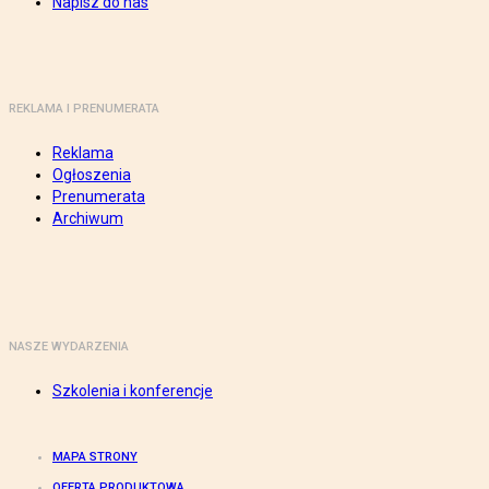
Napisz do nas
REKLAMA I PRENUMERATA
Reklama
Ogłoszenia
Prenumerata
Archiwum
NASZE WYDARZENIA
Szkolenia i konferencje
MAPA STRONY
OFERTA PRODUKTOWA