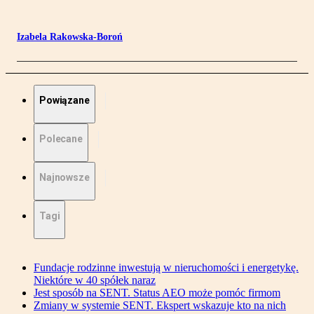
Izabela Rakowska-Boroń
Powiązane
Polecane
Najnowsze
Tagi
Fundacje rodzinne inwestują w nieruchomości i energetykę.
Niektóre w 40 spółek naraz
Jest sposób na SENT. Status AEO może pomóc firmom
Zmiany w systemie SENT. Ekspert wskazuje kto na nich