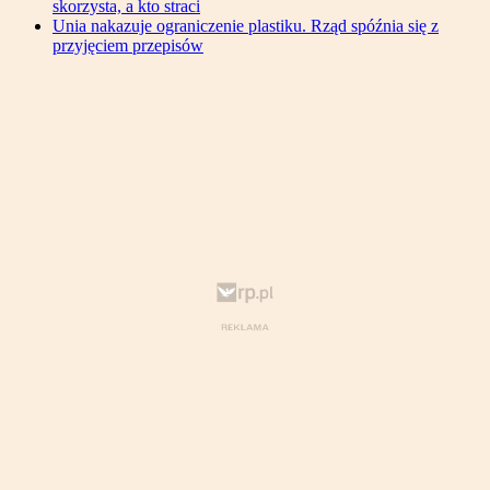
skorzysta, a kto straci
Unia nakazuje ograniczenie plastiku. Rząd spóźnia się z
przyjęciem przepisów