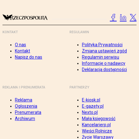
KONTAKT
REGULAMIN
O nas
Polityka Prywatności
Kontakt
Zmiana ustawień zgód
Napisz do nas
Regulamin serwisu
Informacje o nadawcy
Deklaracja dostępności
REKLAMA I PRENUMERATA
PARTNERZY
Reklama
E-kiosk.pl
Ogłoszenia
E-gazety.pl
Prenumerata
Nexto.pl
Archiwum
Mała księgowość
Kancelarierp.pl
Wieści Rolnicze
Życie Warszawy