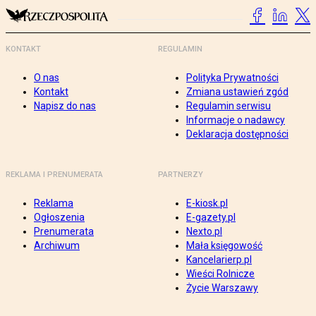
KONTAKT
REGULAMIN
O nas
Polityka Prywatności
Kontakt
Zmiana ustawień zgód
Napisz do nas
Regulamin serwisu
Informacje o nadawcy
Deklaracja dostępności
REKLAMA I PRENUMERATA
PARTNERZY
Reklama
E-kiosk.pl
Ogłoszenia
E-gazety.pl
Prenumerata
Nexto.pl
Archiwum
Mała księgowość
Kancelarierp.pl
Wieści Rolnicze
Życie Warszawy