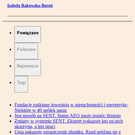
Izabela Rakowska-Boroń
Powiązane
Polecane
Najnowsze
Tagi
Fundacje rodzinne inwestują w nieruchomości i energetykę.
Niektóre w 40 spółek naraz
Jest sposób na SENT. Status AEO może pomóc firmom
Zmiany w systemie SENT. Ekspert wskazuje kto na nich
skorzysta, a kto straci
Unia nakazuje ograniczenie plastiku. Rząd spóźnia się z