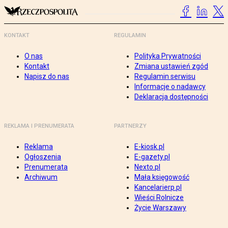
KONTAKT
REGULAMIN
O nas
Polityka Prywatności
Kontakt
Zmiana ustawień zgód
Napisz do nas
Regulamin serwisu
Informacje o nadawcy
Deklaracja dostępności
REKLAMA I PRENUMERATA
PARTNERZY
Reklama
E-kiosk.pl
Ogłoszenia
E-gazety.pl
Prenumerata
Nexto.pl
Archiwum
Mała księgowość
Kancelarierp.pl
Wieści Rolnicze
Życie Warszawy