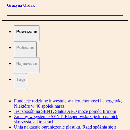
Grażyna Ordak
Powiązane
Polecane
Najnowsze
Tagi
Fundacje rodzinne inwestują w nieruchomości i energetykę.
Niektóre w 40 spółek naraz
Jest sposób na SENT. Status AEO może pomóc firmom
Zmiany w systemie SENT. Ekspert wskazuje kto na nich
skorzysta, a kto straci
Unia nakazuje ograniczenie plastiku. Rząd spóźnia się z